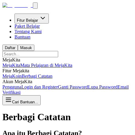
Fitur Belajar
Paket Belajar
Tentang Kami
Bantuan
Daftar
Masuk
MejaKita
MejaKita
Mata Pelajaran di MejaKita
Fitur Mejakita
MejaKoin
Berbagi Catatan
Akun MejaKita
Pengguna
Login dan Register
Ganti Password
Lupa Password
Email
Verifikasi
Cari Bantuan...
Berbagi Catatan
Apa itu Berbagi Catatan?