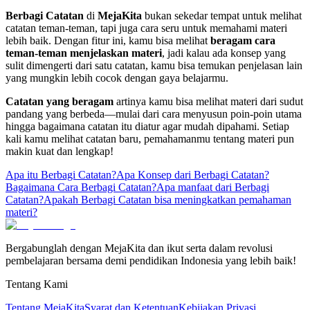
Berbagi Catatan
di
MejaKita
bukan sekedar tempat untuk melihat
catatan teman-teman, tapi juga cara seru untuk memahami materi
lebih baik. Dengan fitur ini, kamu bisa melihat
beragam cara
teman-teman menjelaskan materi
, jadi kalau ada konsep yang
sulit dimengerti dari satu catatan, kamu bisa temukan penjelasan lain
yang mungkin lebih cocok dengan gaya belajarmu.
Catatan yang beragam
artinya kamu bisa melihat materi dari sudut
pandang yang berbeda—mulai dari cara menyusun poin-poin utama
hingga bagaimana catatan itu diatur agar mudah dipahami. Setiap
kali kamu melihat catatan baru, pemahamanmu tentang materi pun
makin kuat dan lengkap!
Apa itu Berbagi Catatan?
Apa Konsep dari Berbagi Catatan?
Bagaimana Cara Berbagi Catatan?
Apa manfaat dari Berbagi
Catatan?
Apakah Berbagi Catatan bisa meningkatkan pemahaman
materi?
Bergabunglah dengan MejaKita dan ikut serta dalam revolusi
pembelajaran bersama demi pendidikan Indonesia yang lebih baik!
Tentang Kami
Tentang MejaKita
Syarat dan Ketentuan
Kebijakan Privasi