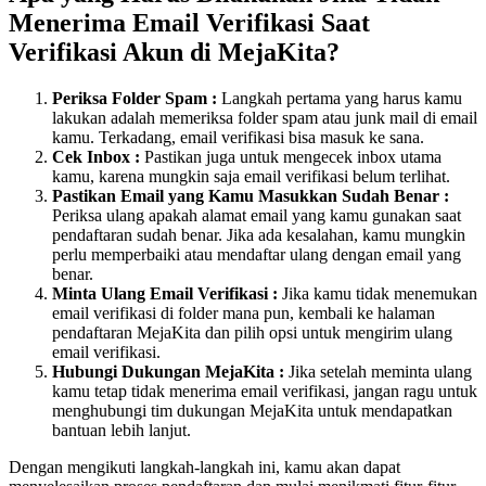
Menerima Email Verifikasi Saat
Verifikasi Akun di MejaKita?
Periksa Folder Spam :
Langkah pertama yang harus kamu
lakukan adalah memeriksa folder spam atau junk mail di email
kamu. Terkadang, email verifikasi bisa masuk ke sana.
Cek Inbox :
Pastikan juga untuk mengecek inbox utama
kamu, karena mungkin saja email verifikasi belum terlihat.
Pastikan Email yang Kamu Masukkan Sudah Benar :
Periksa ulang apakah alamat email yang kamu gunakan saat
pendaftaran sudah benar. Jika ada kesalahan, kamu mungkin
perlu memperbaiki atau mendaftar ulang dengan email yang
benar.
Minta Ulang Email Verifikasi :
Jika kamu tidak menemukan
email verifikasi di folder mana pun, kembali ke halaman
pendaftaran MejaKita dan pilih opsi untuk mengirim ulang
email verifikasi.
Hubungi Dukungan MejaKita :
Jika setelah meminta ulang
kamu tetap tidak menerima email verifikasi, jangan ragu untuk
menghubungi tim dukungan MejaKita untuk mendapatkan
bantuan lebih lanjut.
Dengan mengikuti langkah-langkah ini, kamu akan dapat