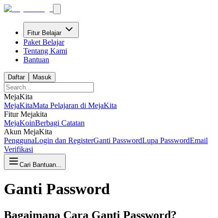
Fitur Belajar
Paket Belajar
Tentang Kami
Bantuan
Daftar
Masuk
MejaKita
MejaKita
Mata Pelajaran di MejaKita
Fitur Mejakita
MejaKoin
Berbagi Catatan
Akun MejaKita
Pengguna
Login dan Register
Ganti Password
Lupa Password
Email
Verifikasi
Cari Bantuan...
Ganti Password
Bagaimana Cara Ganti Password?